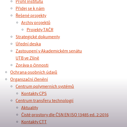
Profil institutu
Přidej se k nám
Řešené projekty
Archiv projektů
Projekty TAČR
Strategické dokumenty
Úřední deska
Zastoupení v Akademickém senátu
UTB ve Zlíně
Zpráva o činnosti
Ochrana osobních údajů
Organizační členění
Centrum polymerních systémů
Kontakty CPS
Centrum transferu technologií
Aktuality
Čisté prostory dle ČSN EN ISO 13485 ed. 2:2016
Kontakty CTT