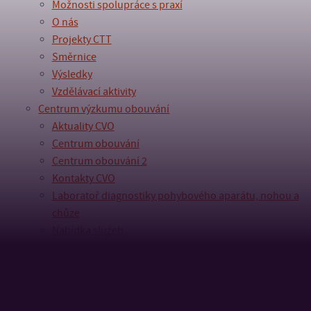
Možnosti spolupráce s praxí
O nás
Projekty CTT
Směrnice
Výsledky
Vzdělávací aktivity
Centrum výzkumu obouvání
Aktuality CVO
Centrum obouvání
Centrum obouvání 2
Kontakty CVO
Laboratoř diagnostiky pohybového aparátu, nohou a
chůze
Nabídka služeb
O CVO
Aktivity
Historie
Spolupráce a členství