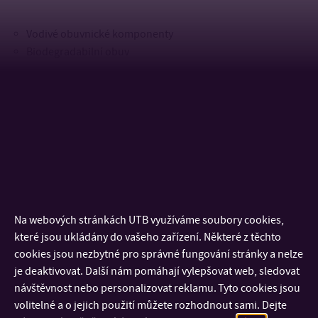
Vodivé obuvnické komponenty
Biodegradabilní obuv
Na webových stránkách UTB využíváme soubory cookies,
které jsou ukládány do vašeho zařízení. Některé z těchto
cookies jsou nezbytné pro správné fungování stránky a nelze
je deaktivovat. Další nám pomáhají vylepšovat web, sledovat
návštěvnost nebo personalizovat reklamu. Tyto cookies jsou
Zapojení studentů do obuvnického výzkumu
volitelné a o jejich použití můžete rozhodnout sami. Dejte