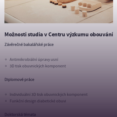
Možnosti studia v Centru výzkumu obouvání
Závěrečné bakalářské práce
Antimikrobiální úpravy usní
3D tisk obuvnických komponent
Diplomové práce
Individuální 3D tisk obuvnických komponent
Funkční design diabetické obuvi
Doktorská témata