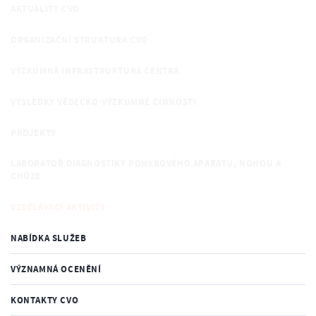
AKTUALITY CVO
ORGANIZAČNÍ STRUKTURA CVO
VÝZKUMNÁ INFRASTRUKTURA CENTRA
VÝSLEDKY VĚDECKO-VÝZKUMNÉ ČINNOSTI
PROJEKTY
LABORATOŘ DIAGNOSTIKY POHYBOVÉHO APARÁTU, NOHOU A
CHŮZE
VZDĚLÁVACÍ AKTIVITY
NABÍDKA SLUŽEB
VÝZNAMNÁ OCENĚNÍ
KONTAKTY CVO