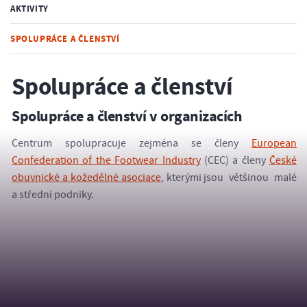
AKTIVITY
SPOLUPRÁCE A ČLENSTVÍ
Spolupráce a členství
Spolupráce a členství v organizacích
Centrum spolupracuje zejména se členy
European
Confederation of the Footwear Industry
(CEC) a členy
České
obuvnické a kožedělné asociace
, kterými jsou většinou malé
a střední podniky.