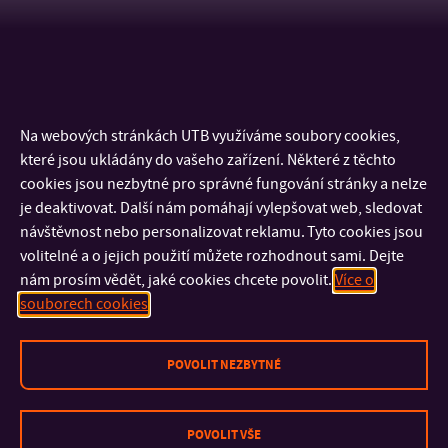
Na webových stránkách UTB využíváme soubory cookies,
které jsou ukládány do vašeho zařízení. Některé z těchto
cookies jsou nezbytné pro správné fungování stránky a nelze
je deaktivovat. Další nám pomáhají vylepšovat web, sledovat
návštěvnost nebo personalizovat reklamu. Tyto cookies jsou
volitelné a o jejich použití můžete rozhodnout sami. Dejte
nám prosím vědět, jaké cookies chcete povolit.
Více o
KONTAKT
souborech cookies
DŮLEŽITÉ INFORMACE
POVOLIT NEZBYTNÉ
FAKULTY A SOUČÁSTI
POVOLIT VŠE