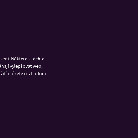
ch subjektů. Jeho
 praxe. Databáze
republikou
ení. Některé z těchto
áhají vylepšovat web,
oužití můžete rozhodnout