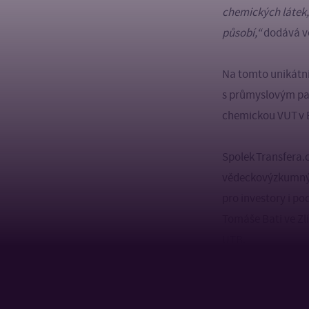
chemických látek,
působí,
“
dodává vě
Na tomto unikátn
s průmyslovým pa
chemickou VUT v 
Spolek Transfera.
vědeckovýzkumných
pro investory i po
Tomáše Bati ve Zl
UTB.
Přehled všech při