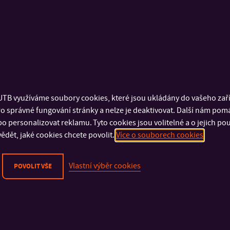
cz
žuje více než 30 univerzit, vědeckovýzkumných organizací a další
at inovace, transfer technologií a přenos vědeckých výsledků do
ovaná spolkem obsahuje více než stovku projektů napříč Českou 
TB využíváme soubory cookies, které jsou ukládány do vašeho zaříz
omerčnímu využití.
o správné fungování stránky a nelze je deaktivovat. Další nám pom
o personalizovat reklamu. Tyto cookies jsou volitelné a o jejich p
ědět, jaké cookies chcete povolit.
Více o souborech cookies
Vlastní výběr cookies
POVOLIT VŠE