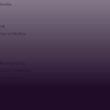
člověka
čně
Synpo a Fakultou
ako cenný zdroj
vestice. Univerzita
ru technologií