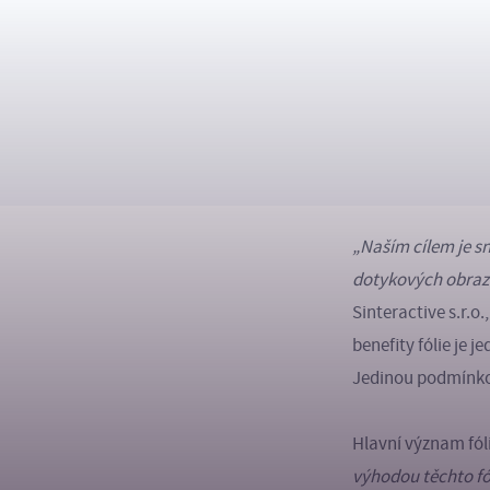
„Naším cílem je sn
dotykových obraz
Sinteractive s.r.
benefity fólie je 
Jedinou podmínkou
Hlavní význam fól
výhodou těchto fól