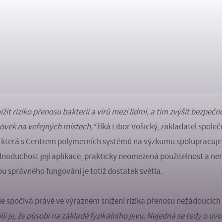
ížit riziko přenosu bakterií a virů mezi lidmi, a tím zvýšit bezpeč
ovek na veřejných místech,“
říká Libor Vošický, zakladatel spole
o., která s Centrem polymerních systémů na výzkumu spolupracuje
jednoduchost její aplikace, prakticky neomezená použitelnost a n
 správného fungování je totiž dostatek světla.
ie spočívá právě ve výrazném snížení rizika přenosu nežádoucích 
ií je, že působí na základě fyzikálního jevu. Nejedná se tedy o uv