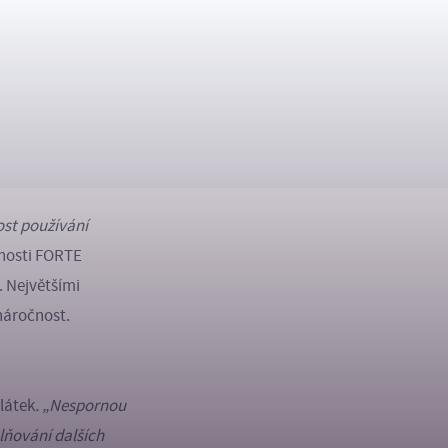
nost používání
čnosti FORTE
. Největšími
enáročnost.
látek
. „Nespornou
olňování dalších