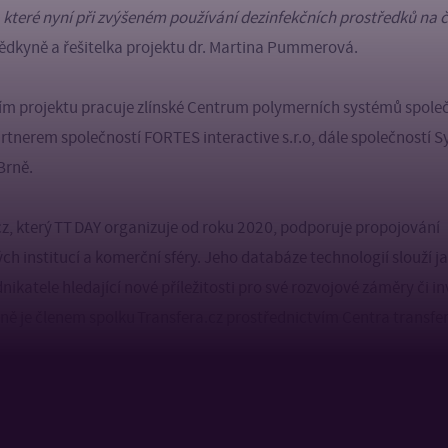
 které nyní při zvýšeném používání dezinfekčních prostředků na 
dkyně a řešitelka projektu dr. Martina Pummerová.
ím projektu pracuje zlínské Centrum polymerních systémů spole
rtnerem společností
FORTES interactive s.r.o
, dále společností 
Brně.
cz, který TT DAY organizuje od roku 2020, podporuje propojování
 institucí a komerční sféry. Jeho databáze technologií slouží j
dnikatele hledající nové příležitosti pro své rozvojové záměry či in
íně je členem spolku Transfera.cz prostřednictvím Centra transfe
hlášených projektů na webu transfera.cz
.