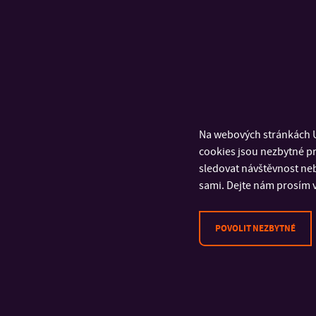
O Transfera.
Transfera.cz sdru
cílem je podporov
technologií sprav
Na webových stránkách U
připravených ke k
cookies jsou nezbytné pr
sledovat návštěvnost neb
sami. Dejte nám prosím v
POVOLIT NEZBYTNÉ
GALERIE